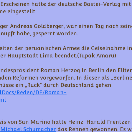
n Erscheinen hatte der deutsche Bastei-Verlag mi
e eingestellt.
inger Andreas Goldberger, war einen Tag nach sei
hnupft habe, gesperrt worden.
heiten der peruanischen Armee die Geiselnahme in
 der Hauptstadt Lima beendet.(Tupak Amaru)
undespräsident Roman Herzog in Berlin den Eliten
nden Reformen vorgeworfen. In dieser als „Berlin
müsse ein „Ruck“ durch Deutschland gehen.
edDocs/Reden/DE/Roman-
ml
eis von San Marino hatte Heinz-Harald Frentzen
n
Michael Schumacher
das Rennen gewonnen. Es w