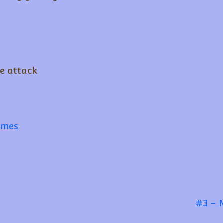
e attack
ames
#3 – 