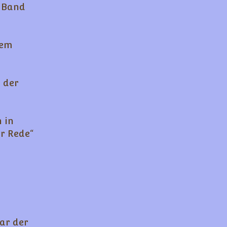
t Band
nem
 der
 in
er Rede“
ar der