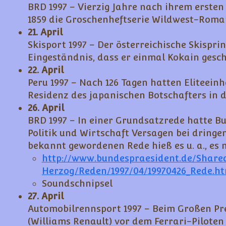
BRD 1997 – Vierzig Jahre nach ihrem erste
1859 die Groschenheftserie Wildwest-Roman
21. April
Skisport 1997 – Der österreichische Skispr
Eingeständnis, dass er einmal Kokain gesc
22. April
Peru 1997 – Nach 126 Tagen hatten Eliteein
Residenz des japanischen Botschafters in
26. April
BRD 1997 – In einer Grundsatzrede hatte B
Politik und Wirtschaft Versagen bei dringe
bekannt gewordenen Rede hieß es u. a., es 
http://www.bundespraesident.de/Shar
Herzog/Reden/1997/04/19970426_Rede.ht
Soundschnipsel
27. April
Automobilrennsport 1997 – Beim Großen Pr
(Williams Renault) vor dem Ferrari-Pilote