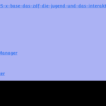
-25-x-base-das-zdf-die-jugend-und-das-interakt
_Manager
cer