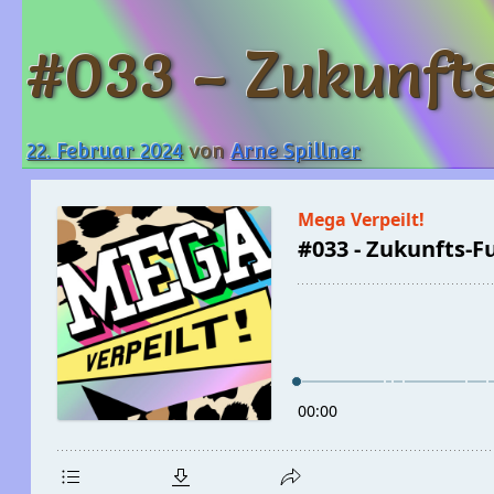
#033 – Zukunft
22. Februar 2024
von
Arne Spillner