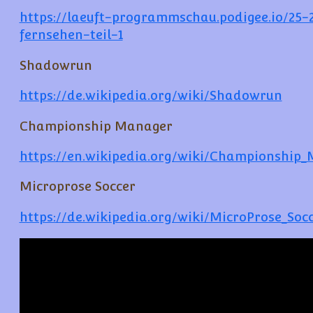
https://laeuft-programmschau.podigee.io/25
fernsehen-teil-1
Shadowrun
https://de.wikipedia.org/wiki/Shadowrun
Championship Manager
https://en.wikipedia.org/wiki/Championship
Microprose Soccer
https://de.wikipedia.org/wiki/MicroProse_Soc